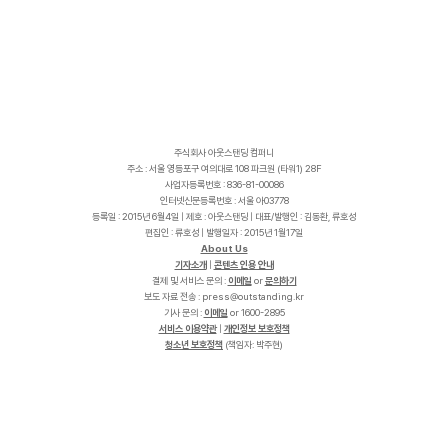
주식회사 아웃스탠딩 컴퍼니
주소 : 서울 영등포구 여의대로 108 파크원 (타워1) 28F
사업자등록번호 : 836-81-00086
인터넷신문등록번호 : 서울 아03778
등록일 : 2015년 6월4일 | 제호 : 아웃스탠딩 | 대표/발행인 : 김동환, 류호성
편집인 : 류호성 | 발행일자 : 2015년 1월17일
About Us
기자소개
|
콘텐츠 인용 안내
결제 및 서비스 문의 :
이메일
or
문의하기
보도 자료 전송 :
p
r
e
s
s
@
o
u
t
s
t
a
n
d
i
n
g
.
k
r
기사 문의 :
이메일
or 1600-2895
서비스 이용약관
|
개인정보 보호정책
청소년 보호정책
(책임자: 박주현)