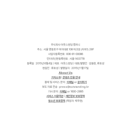
주식회사 아웃스탠딩 컴퍼니
주소 : 서울 영등포구 여의대로 108 파크원 (타워1) 28F
사업자등록번호 : 836-81-00086
인터넷신문등록번호 : 서울 아03778
등록일 : 2015년 6월4일 | 제호 : 아웃스탠딩 | 대표/발행인 : 김동환, 류호성
편집인 : 류호성 | 발행일자 : 2015년 1월17일
About Us
기자소개
|
콘텐츠 인용 안내
결제 및 서비스 문의 :
이메일
or
문의하기
보도 자료 전송 :
p
r
e
s
s
@
o
u
t
s
t
a
n
d
i
n
g
.
k
r
기사 문의 :
이메일
or 1600-2895
서비스 이용약관
|
개인정보 보호정책
청소년 보호정책
(책임자: 박주현)