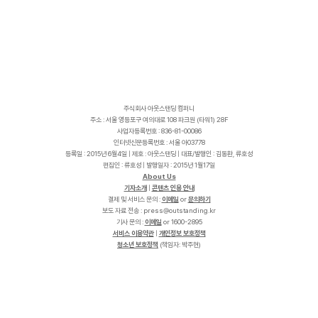
주식회사 아웃스탠딩 컴퍼니
주소 : 서울 영등포구 여의대로 108 파크원 (타워1) 28F
사업자등록번호 : 836-81-00086
인터넷신문등록번호 : 서울 아03778
등록일 : 2015년 6월4일 | 제호 : 아웃스탠딩 | 대표/발행인 : 김동환, 류호성
편집인 : 류호성 | 발행일자 : 2015년 1월17일
About Us
기자소개
|
콘텐츠 인용 안내
결제 및 서비스 문의 :
이메일
or
문의하기
보도 자료 전송 :
p
r
e
s
s
@
o
u
t
s
t
a
n
d
i
n
g
.
k
r
기사 문의 :
이메일
or 1600-2895
서비스 이용약관
|
개인정보 보호정책
청소년 보호정책
(책임자: 박주현)