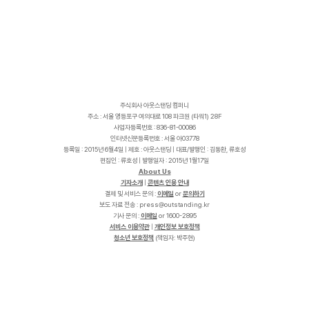
주식회사 아웃스탠딩 컴퍼니
주소 : 서울 영등포구 여의대로 108 파크원 (타워1) 28F
사업자등록번호 : 836-81-00086
인터넷신문등록번호 : 서울 아03778
등록일 : 2015년 6월4일 | 제호 : 아웃스탠딩 | 대표/발행인 : 김동환, 류호성
편집인 : 류호성 | 발행일자 : 2015년 1월17일
About Us
기자소개
|
콘텐츠 인용 안내
결제 및 서비스 문의 :
이메일
or
문의하기
보도 자료 전송 :
p
r
e
s
s
@
o
u
t
s
t
a
n
d
i
n
g
.
k
r
기사 문의 :
이메일
or 1600-2895
서비스 이용약관
|
개인정보 보호정책
청소년 보호정책
(책임자: 박주현)