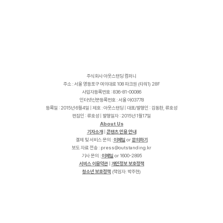
주식회사 아웃스탠딩 컴퍼니
주소 : 서울 영등포구 여의대로 108 파크원 (타워1) 28F
사업자등록번호 : 836-81-00086
인터넷신문등록번호 : 서울 아03778
등록일 : 2015년 6월4일 | 제호 : 아웃스탠딩 | 대표/발행인 : 김동환, 류호성
편집인 : 류호성 | 발행일자 : 2015년 1월17일
About Us
기자소개
|
콘텐츠 인용 안내
결제 및 서비스 문의 :
이메일
or
문의하기
보도 자료 전송 :
p
r
e
s
s
@
o
u
t
s
t
a
n
d
i
n
g
.
k
r
기사 문의 :
이메일
or 1600-2895
서비스 이용약관
|
개인정보 보호정책
청소년 보호정책
(책임자: 박주현)