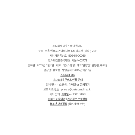
주식회사 아웃스탠딩 컴퍼니
주소 : 서울 영등포구 여의대로 108 파크원 (타워1) 28F
사업자등록번호 : 836-81-00086
인터넷신문등록번호 : 서울 아03778
등록일 : 2015년 6월4일 | 제호 : 아웃스탠딩 | 대표/발행인 : 김동환, 류호성
편집인 : 류호성 | 발행일자 : 2015년 1월17일
About Us
기자소개
|
콘텐츠 인용 안내
결제 및 서비스 문의 :
이메일
or
문의하기
보도 자료 전송 :
p
r
e
s
s
@
o
u
t
s
t
a
n
d
i
n
g
.
k
r
기사 문의 :
이메일
or 1600-2895
서비스 이용약관
|
개인정보 보호정책
청소년 보호정책
(책임자: 박주현)