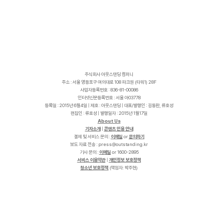
주식회사 아웃스탠딩 컴퍼니
주소 : 서울 영등포구 여의대로 108 파크원 (타워1) 28F
사업자등록번호 : 836-81-00086
인터넷신문등록번호 : 서울 아03778
등록일 : 2015년 6월4일 | 제호 : 아웃스탠딩 | 대표/발행인 : 김동환, 류호성
편집인 : 류호성 | 발행일자 : 2015년 1월17일
About Us
기자소개
|
콘텐츠 인용 안내
결제 및 서비스 문의 :
이메일
or
문의하기
보도 자료 전송 :
p
r
e
s
s
@
o
u
t
s
t
a
n
d
i
n
g
.
k
r
기사 문의 :
이메일
or 1600-2895
서비스 이용약관
|
개인정보 보호정책
청소년 보호정책
(책임자: 박주현)