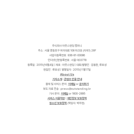
주식회사 아웃스탠딩 컴퍼니
주소 : 서울 영등포구 여의대로 108 파크원 (타워1) 28F
사업자등록번호 : 836-81-00086
인터넷신문등록번호 : 서울 아03778
등록일 : 2015년 6월4일 | 제호 : 아웃스탠딩 | 대표/발행인 : 김동환, 류호성
편집인 : 류호성 | 발행일자 : 2015년 1월17일
About Us
기자소개
|
콘텐츠 인용 안내
결제 및 서비스 문의 :
이메일
or
문의하기
보도 자료 전송 :
p
r
e
s
s
@
o
u
t
s
t
a
n
d
i
n
g
.
k
r
기사 문의 :
이메일
or 1600-2895
서비스 이용약관
|
개인정보 보호정책
청소년 보호정책
(책임자: 박주현)