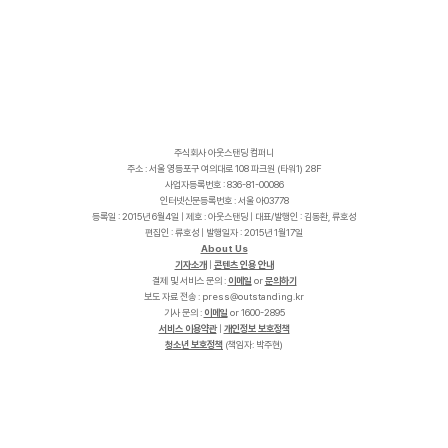
주식회사 아웃스탠딩 컴퍼니
주소 : 서울 영등포구 여의대로 108 파크원 (타워1) 28F
사업자등록번호 : 836-81-00086
인터넷신문등록번호 : 서울 아03778
등록일 : 2015년 6월4일 | 제호 : 아웃스탠딩 | 대표/발행인 : 김동환, 류호성
편집인 : 류호성 | 발행일자 : 2015년 1월17일
About Us
기자소개
|
콘텐츠 인용 안내
결제 및 서비스 문의 :
이메일
or
문의하기
보도 자료 전송 :
p
r
e
s
s
@
o
u
t
s
t
a
n
d
i
n
g
.
k
r
기사 문의 :
이메일
or 1600-2895
서비스 이용약관
|
개인정보 보호정책
청소년 보호정책
(책임자: 박주현)