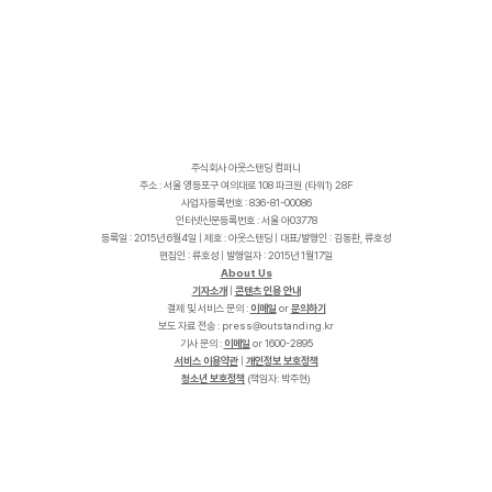
주식회사 아웃스탠딩 컴퍼니
주소 : 서울 영등포구 여의대로 108 파크원 (타워1) 28F
사업자등록번호 : 836-81-00086
인터넷신문등록번호 : 서울 아03778
등록일 : 2015년 6월4일 | 제호 : 아웃스탠딩 | 대표/발행인 : 김동환, 류호성
편집인 : 류호성 | 발행일자 : 2015년 1월17일
About Us
기자소개
|
콘텐츠 인용 안내
결제 및 서비스 문의 :
이메일
or
문의하기
보도 자료 전송 :
p
r
e
s
s
@
o
u
t
s
t
a
n
d
i
n
g
.
k
r
기사 문의 :
이메일
or 1600-2895
서비스 이용약관
|
개인정보 보호정책
청소년 보호정책
(책임자: 박주현)