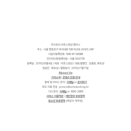
주식회사 아웃스탠딩 컴퍼니
주소 : 서울 영등포구 여의대로 108 파크원 (타워1) 28F
사업자등록번호 : 836-81-00086
인터넷신문등록번호 : 서울 아03778
등록일 : 2015년 6월4일 | 제호 : 아웃스탠딩 | 대표/발행인 : 김동환, 류호성
편집인 : 류호성 | 발행일자 : 2015년 1월17일
About Us
기자소개
|
콘텐츠 인용 안내
결제 및 서비스 문의 :
이메일
or
문의하기
보도 자료 전송 :
p
r
e
s
s
@
o
u
t
s
t
a
n
d
i
n
g
.
k
r
기사 문의 :
이메일
or 1600-2895
서비스 이용약관
|
개인정보 보호정책
청소년 보호정책
(책임자: 박주현)