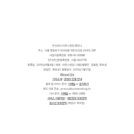
주식회사 아웃스탠딩 컴퍼니
주소 : 서울 영등포구 여의대로 108 파크원 (타워1) 28F
사업자등록번호 : 836-81-00086
인터넷신문등록번호 : 서울 아03778
등록일 : 2015년 6월4일 | 제호 : 아웃스탠딩 | 대표/발행인 : 김동환, 류호성
편집인 : 류호성 | 발행일자 : 2015년 1월17일
About Us
기자소개
|
콘텐츠 인용 안내
결제 및 서비스 문의 :
이메일
or
문의하기
보도 자료 전송 :
p
r
e
s
s
@
o
u
t
s
t
a
n
d
i
n
g
.
k
r
기사 문의 :
이메일
or 1600-2895
서비스 이용약관
|
개인정보 보호정책
청소년 보호정책
(책임자: 박주현)