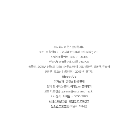
주식회사 아웃스탠딩 컴퍼니
주소 : 서울 영등포구 여의대로 108 파크원 (타워1) 28F
사업자등록번호 : 836-81-00086
인터넷신문등록번호 : 서울 아03778
등록일 : 2015년 6월4일 | 제호 : 아웃스탠딩 | 대표/발행인 : 김동환, 류호성
편집인 : 류호성 | 발행일자 : 2015년 1월17일
About Us
기자소개
|
콘텐츠 인용 안내
결제 및 서비스 문의 :
이메일
or
문의하기
보도 자료 전송 :
p
r
e
s
s
@
o
u
t
s
t
a
n
d
i
n
g
.
k
r
기사 문의 :
이메일
or 1600-2895
서비스 이용약관
|
개인정보 보호정책
청소년 보호정책
(책임자: 박주현)