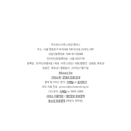
주식회사 아웃스탠딩 컴퍼니
주소 : 서울 영등포구 여의대로 108 파크원 (타워1) 28F
사업자등록번호 : 836-81-00086
인터넷신문등록번호 : 서울 아03778
등록일 : 2015년 6월4일 | 제호 : 아웃스탠딩 | 대표/발행인 : 김동환, 류호성
편집인 : 류호성 | 발행일자 : 2015년 1월17일
About Us
기자소개
|
콘텐츠 인용 안내
결제 및 서비스 문의 :
이메일
or
문의하기
보도 자료 전송 :
p
r
e
s
s
@
o
u
t
s
t
a
n
d
i
n
g
.
k
r
기사 문의 :
이메일
or 1600-2895
서비스 이용약관
|
개인정보 보호정책
청소년 보호정책
(책임자: 박주현)