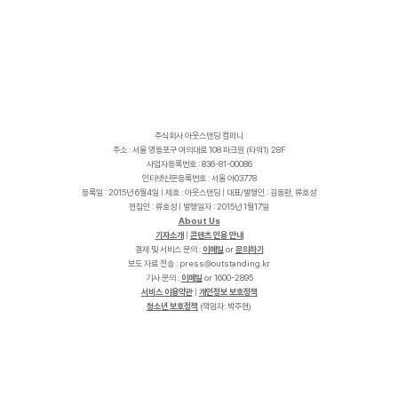
주식회사 아웃스탠딩 컴퍼니
주소 : 서울 영등포구 여의대로 108 파크원 (타워1) 28F
사업자등록번호 : 836-81-00086
인터넷신문등록번호 : 서울 아03778
등록일 : 2015년 6월4일 | 제호 : 아웃스탠딩 | 대표/발행인 : 김동환, 류호성
편집인 : 류호성 | 발행일자 : 2015년 1월17일
About Us
기자소개
|
콘텐츠 인용 안내
결제 및 서비스 문의 :
이메일
or
문의하기
보도 자료 전송 :
p
r
e
s
s
@
o
u
t
s
t
a
n
d
i
n
g
.
k
r
기사 문의 :
이메일
or 1600-2895
서비스 이용약관
|
개인정보 보호정책
청소년 보호정책
(책임자: 박주현)