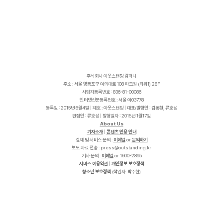
주식회사 아웃스탠딩 컴퍼니
주소 : 서울 영등포구 여의대로 108 파크원 (타워1) 28F
사업자등록번호 : 836-81-00086
인터넷신문등록번호 : 서울 아03778
등록일 : 2015년 6월4일 | 제호 : 아웃스탠딩 | 대표/발행인 : 김동환, 류호성
편집인 : 류호성 | 발행일자 : 2015년 1월17일
About Us
기자소개
|
콘텐츠 인용 안내
결제 및 서비스 문의 :
이메일
or
문의하기
보도 자료 전송 :
p
r
e
s
s
@
o
u
t
s
t
a
n
d
i
n
g
.
k
r
기사 문의 :
이메일
or 1600-2895
서비스 이용약관
|
개인정보 보호정책
청소년 보호정책
(책임자: 박주현)