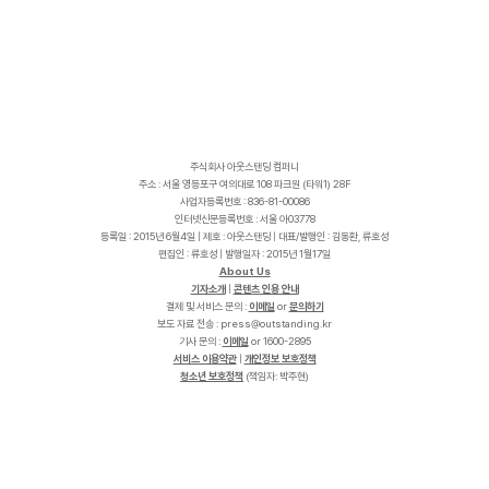
주식회사 아웃스탠딩 컴퍼니
주소 : 서울 영등포구 여의대로 108 파크원 (타워1) 28F
사업자등록번호 : 836-81-00086
인터넷신문등록번호 : 서울 아03778
등록일 : 2015년 6월4일 | 제호 : 아웃스탠딩 | 대표/발행인 : 김동환, 류호성
편집인 : 류호성 | 발행일자 : 2015년 1월17일
About Us
기자소개
|
콘텐츠 인용 안내
결제 및 서비스 문의 :
이메일
or
문의하기
보도 자료 전송 :
p
r
e
s
s
@
o
u
t
s
t
a
n
d
i
n
g
.
k
r
기사 문의 :
이메일
or 1600-2895
서비스 이용약관
|
개인정보 보호정책
청소년 보호정책
(책임자: 박주현)