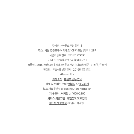
주식회사 아웃스탠딩 컴퍼니
주소 : 서울 영등포구 여의대로 108 파크원 (타워1) 28F
사업자등록번호 : 836-81-00086
인터넷신문등록번호 : 서울 아03778
등록일 : 2015년 6월4일 | 제호 : 아웃스탠딩 | 대표/발행인 : 김동환, 류호성
편집인 : 류호성 | 발행일자 : 2015년 1월17일
About Us
기자소개
|
콘텐츠 인용 안내
결제 및 서비스 문의 :
이메일
or
문의하기
보도 자료 전송 :
p
r
e
s
s
@
o
u
t
s
t
a
n
d
i
n
g
.
k
r
기사 문의 :
이메일
or 1600-2895
서비스 이용약관
|
개인정보 보호정책
청소년 보호정책
(책임자: 박주현)