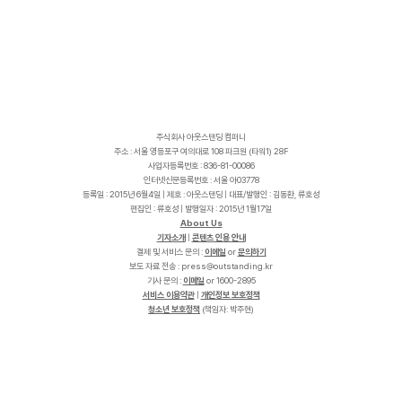
주식회사 아웃스탠딩 컴퍼니
주소 : 서울 영등포구 여의대로 108 파크원 (타워1) 28F
사업자등록번호 : 836-81-00086
인터넷신문등록번호 : 서울 아03778
등록일 : 2015년 6월4일 | 제호 : 아웃스탠딩 | 대표/발행인 : 김동환, 류호성
편집인 : 류호성 | 발행일자 : 2015년 1월17일
About Us
기자소개
|
콘텐츠 인용 안내
결제 및 서비스 문의 :
이메일
or
문의하기
보도 자료 전송 :
p
r
e
s
s
@
o
u
t
s
t
a
n
d
i
n
g
.
k
r
기사 문의 :
이메일
or 1600-2895
서비스 이용약관
|
개인정보 보호정책
청소년 보호정책
(책임자: 박주현)