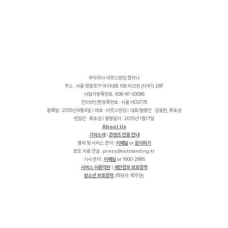
주식회사 아웃스탠딩 컴퍼니
주소 : 서울 영등포구 여의대로 108 파크원 (타워1) 28F
사업자등록번호 : 836-81-00086
인터넷신문등록번호 : 서울 아03778
등록일 : 2015년 6월4일 | 제호 : 아웃스탠딩 | 대표/발행인 : 김동환, 류호성
편집인 : 류호성 | 발행일자 : 2015년 1월17일
About Us
기자소개
|
콘텐츠 인용 안내
결제 및 서비스 문의 :
이메일
or
문의하기
보도 자료 전송 :
p
r
e
s
s
@
o
u
t
s
t
a
n
d
i
n
g
.
k
r
기사 문의 :
이메일
or 1600-2895
서비스 이용약관
|
개인정보 보호정책
청소년 보호정책
(책임자: 박주현)