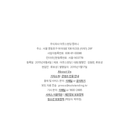
주식회사 아웃스탠딩 컴퍼니
주소 : 서울 영등포구 여의대로 108 파크원 (타워1) 28F
사업자등록번호 : 836-81-00086
인터넷신문등록번호 : 서울 아03778
등록일 : 2015년 6월4일 | 제호 : 아웃스탠딩 | 대표/발행인 : 김동환, 류호성
편집인 : 류호성 | 발행일자 : 2015년 1월17일
About Us
기자소개
|
콘텐츠 인용 안내
결제 및 서비스 문의 :
이메일
or
문의하기
보도 자료 전송 :
p
r
e
s
s
@
o
u
t
s
t
a
n
d
i
n
g
.
k
r
기사 문의 :
이메일
or 1600-2895
서비스 이용약관
|
개인정보 보호정책
청소년 보호정책
(책임자: 박주현)