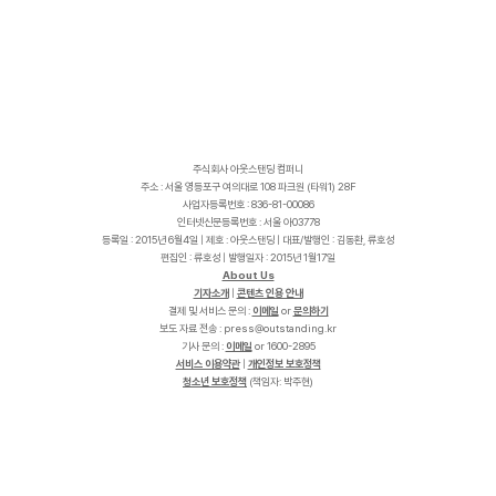
주식회사 아웃스탠딩 컴퍼니
주소 : 서울 영등포구 여의대로 108 파크원 (타워1) 28F
사업자등록번호 : 836-81-00086
인터넷신문등록번호 : 서울 아03778
등록일 : 2015년 6월4일 | 제호 : 아웃스탠딩 | 대표/발행인 : 김동환, 류호성
편집인 : 류호성 | 발행일자 : 2015년 1월17일
About Us
기자소개
|
콘텐츠 인용 안내
결제 및 서비스 문의 :
이메일
or
문의하기
보도 자료 전송 :
p
r
e
s
s
@
o
u
t
s
t
a
n
d
i
n
g
.
k
r
기사 문의 :
이메일
or 1600-2895
서비스 이용약관
|
개인정보 보호정책
청소년 보호정책
(책임자: 박주현)