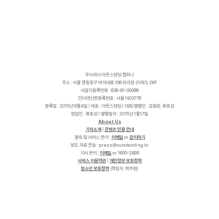
주식회사 아웃스탠딩 컴퍼니
주소 : 서울 영등포구 여의대로 108 파크원 (타워1) 28F
사업자등록번호 : 836-81-00086
인터넷신문등록번호 : 서울 아03778
등록일 : 2015년 6월4일 | 제호 : 아웃스탠딩 | 대표/발행인 : 김동환, 류호성
편집인 : 류호성 | 발행일자 : 2015년 1월17일
About Us
기자소개
|
콘텐츠 인용 안내
결제 및 서비스 문의 :
이메일
or
문의하기
보도 자료 전송 :
p
r
e
s
s
@
o
u
t
s
t
a
n
d
i
n
g
.
k
r
기사 문의 :
이메일
or 1600-2895
서비스 이용약관
|
개인정보 보호정책
청소년 보호정책
(책임자: 박주현)