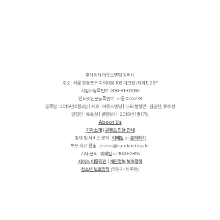
주식회사 아웃스탠딩 컴퍼니
주소 : 서울 영등포구 여의대로 108 파크원 (타워1) 28F
사업자등록번호 : 836-81-00086
인터넷신문등록번호 : 서울 아03778
등록일 : 2015년 6월4일 | 제호 : 아웃스탠딩 | 대표/발행인 : 김동환, 류호성
편집인 : 류호성 | 발행일자 : 2015년 1월17일
About Us
기자소개
|
콘텐츠 인용 안내
결제 및 서비스 문의 :
이메일
or
문의하기
보도 자료 전송 :
p
r
e
s
s
@
o
u
t
s
t
a
n
d
i
n
g
.
k
r
기사 문의 :
이메일
or 1600-2895
서비스 이용약관
|
개인정보 보호정책
청소년 보호정책
(책임자: 박주현)