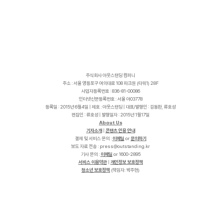
주식회사 아웃스탠딩 컴퍼니
주소 : 서울 영등포구 여의대로 108 파크원 (타워1) 28F
사업자등록번호 : 836-81-00086
인터넷신문등록번호 : 서울 아03778
등록일 : 2015년 6월4일 | 제호 : 아웃스탠딩 | 대표/발행인 : 김동환, 류호성
편집인 : 류호성 | 발행일자 : 2015년 1월17일
About Us
기자소개
|
콘텐츠 인용 안내
결제 및 서비스 문의 :
이메일
or
문의하기
보도 자료 전송 :
p
r
e
s
s
@
o
u
t
s
t
a
n
d
i
n
g
.
k
r
기사 문의 :
이메일
or 1600-2895
서비스 이용약관
|
개인정보 보호정책
청소년 보호정책
(책임자: 박주현)