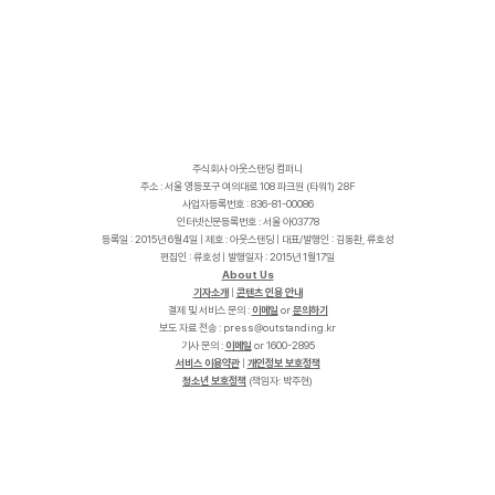
주식회사 아웃스탠딩 컴퍼니
주소 : 서울 영등포구 여의대로 108 파크원 (타워1) 28F
사업자등록번호 : 836-81-00086
인터넷신문등록번호 : 서울 아03778
등록일 : 2015년 6월4일 | 제호 : 아웃스탠딩 | 대표/발행인 : 김동환, 류호성
편집인 : 류호성 | 발행일자 : 2015년 1월17일
About Us
기자소개
|
콘텐츠 인용 안내
결제 및 서비스 문의 :
이메일
or
문의하기
보도 자료 전송 :
p
r
e
s
s
@
o
u
t
s
t
a
n
d
i
n
g
.
k
r
기사 문의 :
이메일
or 1600-2895
서비스 이용약관
|
개인정보 보호정책
청소년 보호정책
(책임자: 박주현)