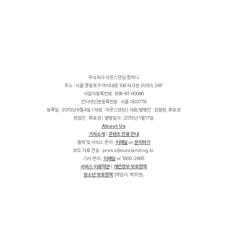
주식회사 아웃스탠딩 컴퍼니
주소 : 서울 영등포구 여의대로 108 파크원 (타워1) 28F
사업자등록번호 : 836-81-00086
인터넷신문등록번호 : 서울 아03778
등록일 : 2015년 6월4일 | 제호 : 아웃스탠딩 | 대표/발행인 : 김동환, 류호성
편집인 : 류호성 | 발행일자 : 2015년 1월17일
About Us
기자소개
|
콘텐츠 인용 안내
결제 및 서비스 문의 :
이메일
or
문의하기
보도 자료 전송 :
p
r
e
s
s
@
o
u
t
s
t
a
n
d
i
n
g
.
k
r
기사 문의 :
이메일
or 1600-2895
서비스 이용약관
|
개인정보 보호정책
청소년 보호정책
(책임자: 박주현)