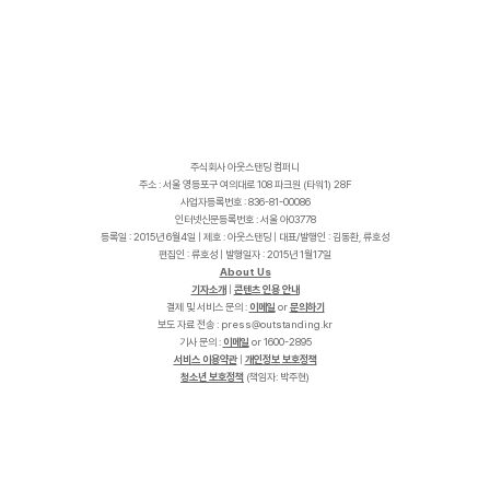
주식회사 아웃스탠딩 컴퍼니
주소 : 서울 영등포구 여의대로 108 파크원 (타워1) 28F
사업자등록번호 : 836-81-00086
인터넷신문등록번호 : 서울 아03778
등록일 : 2015년 6월4일 | 제호 : 아웃스탠딩 | 대표/발행인 : 김동환, 류호성
편집인 : 류호성 | 발행일자 : 2015년 1월17일
About Us
기자소개
|
콘텐츠 인용 안내
결제 및 서비스 문의 :
이메일
or
문의하기
보도 자료 전송 :
p
r
e
s
s
@
o
u
t
s
t
a
n
d
i
n
g
.
k
r
기사 문의 :
이메일
or 1600-2895
서비스 이용약관
|
개인정보 보호정책
청소년 보호정책
(책임자: 박주현)