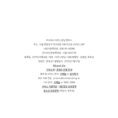
주식회사 아웃스탠딩 컴퍼니
주소 : 서울 영등포구 여의대로 108 파크원 (타워1) 28F
사업자등록번호 : 836-81-00086
인터넷신문등록번호 : 서울 아03778
등록일 : 2015년 6월4일 | 제호 : 아웃스탠딩 | 대표/발행인 : 김동환, 류호성
편집인 : 류호성 | 발행일자 : 2015년 1월17일
About Us
기자소개
|
콘텐츠 인용 안내
결제 및 서비스 문의 :
이메일
or
문의하기
보도 자료 전송 :
p
r
e
s
s
@
o
u
t
s
t
a
n
d
i
n
g
.
k
r
기사 문의 :
이메일
or 1600-2895
서비스 이용약관
|
개인정보 보호정책
청소년 보호정책
(책임자: 박주현)