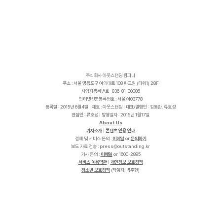
주식회사 아웃스탠딩 컴퍼니
주소 : 서울 영등포구 여의대로 108 파크원 (타워1) 28F
사업자등록번호 : 836-81-00086
인터넷신문등록번호 : 서울 아03778
등록일 : 2015년 6월4일 | 제호 : 아웃스탠딩 | 대표/발행인 : 김동환, 류호성
편집인 : 류호성 | 발행일자 : 2015년 1월17일
About Us
기자소개
|
콘텐츠 인용 안내
결제 및 서비스 문의 :
이메일
or
문의하기
보도 자료 전송 :
p
r
e
s
s
@
o
u
t
s
t
a
n
d
i
n
g
.
k
r
기사 문의 :
이메일
or 1600-2895
서비스 이용약관
|
개인정보 보호정책
청소년 보호정책
(책임자: 박주현)