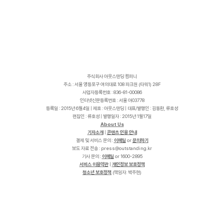
주식회사 아웃스탠딩 컴퍼니
주소 : 서울 영등포구 여의대로 108 파크원 (타워1) 28F
사업자등록번호 : 836-81-00086
인터넷신문등록번호 : 서울 아03778
등록일 : 2015년 6월4일 | 제호 : 아웃스탠딩 | 대표/발행인 : 김동환, 류호성
편집인 : 류호성 | 발행일자 : 2015년 1월17일
About Us
기자소개
|
콘텐츠 인용 안내
결제 및 서비스 문의 :
이메일
or
문의하기
보도 자료 전송 :
p
r
e
s
s
@
o
u
t
s
t
a
n
d
i
n
g
.
k
r
기사 문의 :
이메일
or 1600-2895
서비스 이용약관
|
개인정보 보호정책
청소년 보호정책
(책임자: 박주현)