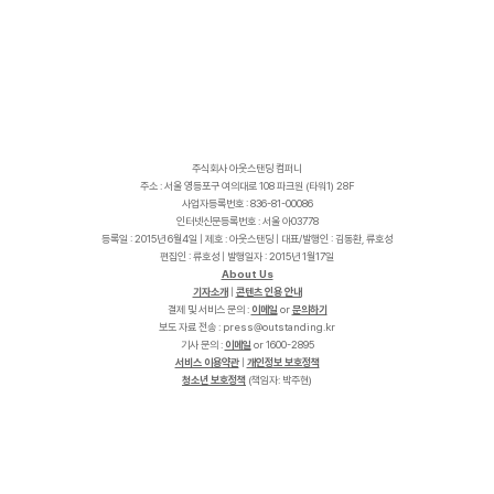
주식회사 아웃스탠딩 컴퍼니
주소 : 서울 영등포구 여의대로 108 파크원 (타워1) 28F
사업자등록번호 : 836-81-00086
인터넷신문등록번호 : 서울 아03778
등록일 : 2015년 6월4일 | 제호 : 아웃스탠딩 | 대표/발행인 : 김동환, 류호성
편집인 : 류호성 | 발행일자 : 2015년 1월17일
About Us
기자소개
|
콘텐츠 인용 안내
결제 및 서비스 문의 :
이메일
or
문의하기
보도 자료 전송 :
p
r
e
s
s
@
o
u
t
s
t
a
n
d
i
n
g
.
k
r
기사 문의 :
이메일
or 1600-2895
서비스 이용약관
|
개인정보 보호정책
청소년 보호정책
(책임자: 박주현)