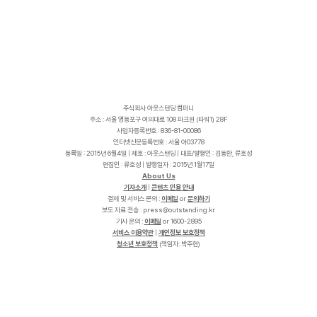
주식회사 아웃스탠딩 컴퍼니
주소 : 서울 영등포구 여의대로 108 파크원 (타워1) 28F
사업자등록번호 : 836-81-00086
인터넷신문등록번호 : 서울 아03778
등록일 : 2015년 6월4일 | 제호 : 아웃스탠딩 | 대표/발행인 : 김동환, 류호성
편집인 : 류호성 | 발행일자 : 2015년 1월17일
About Us
기자소개
|
콘텐츠 인용 안내
결제 및 서비스 문의 :
이메일
or
문의하기
보도 자료 전송 :
p
r
e
s
s
@
o
u
t
s
t
a
n
d
i
n
g
.
k
r
기사 문의 :
이메일
or 1600-2895
서비스 이용약관
|
개인정보 보호정책
청소년 보호정책
(책임자: 박주현)