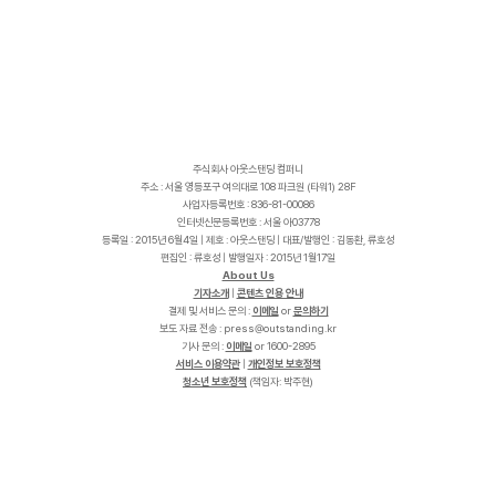
주식회사 아웃스탠딩 컴퍼니
주소 : 서울 영등포구 여의대로 108 파크원 (타워1) 28F
사업자등록번호 : 836-81-00086
인터넷신문등록번호 : 서울 아03778
등록일 : 2015년 6월4일 | 제호 : 아웃스탠딩 | 대표/발행인 : 김동환, 류호성
편집인 : 류호성 | 발행일자 : 2015년 1월17일
About Us
기자소개
|
콘텐츠 인용 안내
결제 및 서비스 문의 :
이메일
or
문의하기
보도 자료 전송 :
p
r
e
s
s
@
o
u
t
s
t
a
n
d
i
n
g
.
k
r
기사 문의 :
이메일
or 1600-2895
서비스 이용약관
|
개인정보 보호정책
청소년 보호정책
(책임자: 박주현)