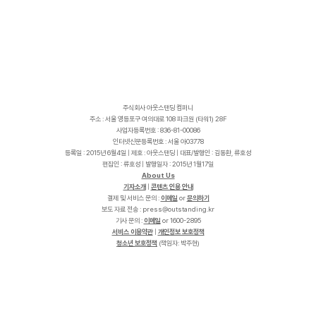
주식회사 아웃스탠딩 컴퍼니
주소 : 서울 영등포구 여의대로 108 파크원 (타워1) 28F
사업자등록번호 : 836-81-00086
인터넷신문등록번호 : 서울 아03778
등록일 : 2015년 6월4일 | 제호 : 아웃스탠딩 | 대표/발행인 : 김동환, 류호성
편집인 : 류호성 | 발행일자 : 2015년 1월17일
About Us
기자소개
|
콘텐츠 인용 안내
결제 및 서비스 문의 :
이메일
or
문의하기
보도 자료 전송 :
p
r
e
s
s
@
o
u
t
s
t
a
n
d
i
n
g
.
k
r
기사 문의 :
이메일
or 1600-2895
서비스 이용약관
|
개인정보 보호정책
청소년 보호정책
(책임자: 박주현)