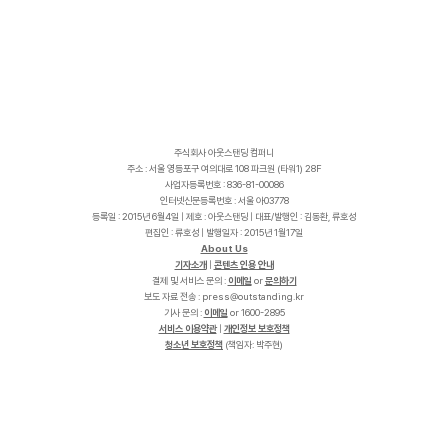
주식회사 아웃스탠딩 컴퍼니
주소 : 서울 영등포구 여의대로 108 파크원 (타워1) 28F
사업자등록번호 : 836-81-00086
인터넷신문등록번호 : 서울 아03778
등록일 : 2015년 6월4일 | 제호 : 아웃스탠딩 | 대표/발행인 : 김동환, 류호성
편집인 : 류호성 | 발행일자 : 2015년 1월17일
About Us
기자소개
|
콘텐츠 인용 안내
결제 및 서비스 문의 :
이메일
or
문의하기
보도 자료 전송 :
p
r
e
s
s
@
o
u
t
s
t
a
n
d
i
n
g
.
k
r
기사 문의 :
이메일
or 1600-2895
서비스 이용약관
|
개인정보 보호정책
청소년 보호정책
(책임자: 박주현)