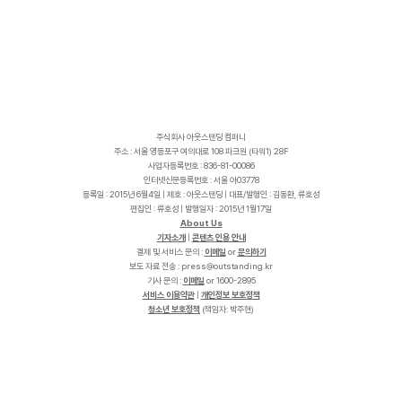
주식회사 아웃스탠딩 컴퍼니
주소 : 서울 영등포구 여의대로 108 파크원 (타워1) 28F
사업자등록번호 : 836-81-00086
인터넷신문등록번호 : 서울 아03778
등록일 : 2015년 6월4일 | 제호 : 아웃스탠딩 | 대표/발행인 : 김동환, 류호성
편집인 : 류호성 | 발행일자 : 2015년 1월17일
About Us
기자소개
|
콘텐츠 인용 안내
결제 및 서비스 문의 :
이메일
or
문의하기
보도 자료 전송 :
p
r
e
s
s
@
o
u
t
s
t
a
n
d
i
n
g
.
k
r
기사 문의 :
이메일
or 1600-2895
서비스 이용약관
|
개인정보 보호정책
청소년 보호정책
(책임자: 박주현)