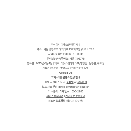
주식회사 아웃스탠딩 컴퍼니
주소 : 서울 영등포구 여의대로 108 파크원 (타워1) 28F
사업자등록번호 : 836-81-00086
인터넷신문등록번호 : 서울 아03778
등록일 : 2015년 6월4일 | 제호 : 아웃스탠딩 | 대표/발행인 : 김동환, 류호성
편집인 : 류호성 | 발행일자 : 2015년 1월17일
About Us
기자소개
|
콘텐츠 인용 안내
결제 및 서비스 문의 :
이메일
or
문의하기
보도 자료 전송 :
p
r
e
s
s
@
o
u
t
s
t
a
n
d
i
n
g
.
k
r
기사 문의 :
이메일
or 1600-2895
서비스 이용약관
|
개인정보 보호정책
청소년 보호정책
(책임자: 박주현)