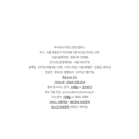
주식회사 아웃스탠딩 컴퍼니
주소 : 서울 영등포구 여의대로 108 파크원 (타워1) 28F
사업자등록번호 : 836-81-00086
인터넷신문등록번호 : 서울 아03778
등록일 : 2015년 6월4일 | 제호 : 아웃스탠딩 | 대표/발행인 : 김동환, 류호성
편집인 : 류호성 | 발행일자 : 2015년 1월17일
About Us
기자소개
|
콘텐츠 인용 안내
결제 및 서비스 문의 :
이메일
or
문의하기
보도 자료 전송 :
p
r
e
s
s
@
o
u
t
s
t
a
n
d
i
n
g
.
k
r
기사 문의 :
이메일
or 1600-2895
서비스 이용약관
|
개인정보 보호정책
청소년 보호정책
(책임자: 박주현)