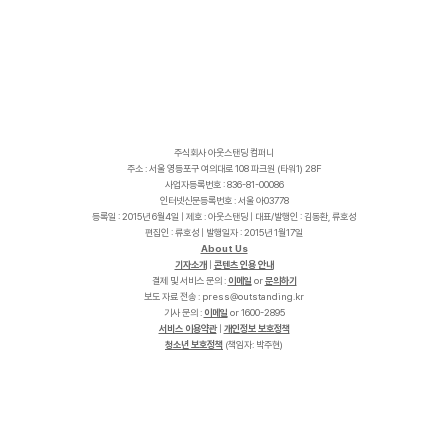
주식회사 아웃스탠딩 컴퍼니
주소 : 서울 영등포구 여의대로 108 파크원 (타워1) 28F
사업자등록번호 : 836-81-00086
인터넷신문등록번호 : 서울 아03778
등록일 : 2015년 6월4일 | 제호 : 아웃스탠딩 | 대표/발행인 : 김동환, 류호성
편집인 : 류호성 | 발행일자 : 2015년 1월17일
About Us
기자소개
|
콘텐츠 인용 안내
결제 및 서비스 문의 :
이메일
or
문의하기
보도 자료 전송 :
p
r
e
s
s
@
o
u
t
s
t
a
n
d
i
n
g
.
k
r
기사 문의 :
이메일
or 1600-2895
서비스 이용약관
|
개인정보 보호정책
청소년 보호정책
(책임자: 박주현)