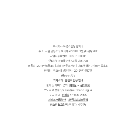
주식회사 아웃스탠딩 컴퍼니
주소 : 서울 영등포구 여의대로 108 파크원 (타워1) 28F
사업자등록번호 : 836-81-00086
인터넷신문등록번호 : 서울 아03778
등록일 : 2015년 6월4일 | 제호 : 아웃스탠딩 | 대표/발행인 : 김동환, 류호성
편집인 : 류호성 | 발행일자 : 2015년 1월17일
About Us
기자소개
|
콘텐츠 인용 안내
결제 및 서비스 문의 :
이메일
or
문의하기
보도 자료 전송 :
p
r
e
s
s
@
o
u
t
s
t
a
n
d
i
n
g
.
k
r
기사 문의 :
이메일
or 1600-2895
서비스 이용약관
|
개인정보 보호정책
청소년 보호정책
(책임자: 박주현)