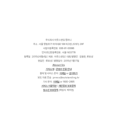
주식회사 아웃스탠딩 컴퍼니
주소 : 서울 영등포구 여의대로 108 파크원 (타워1) 28F
사업자등록번호 : 836-81-00086
인터넷신문등록번호 : 서울 아03778
등록일 : 2015년 6월4일 | 제호 : 아웃스탠딩 | 대표/발행인 : 김동환, 류호성
편집인 : 류호성 | 발행일자 : 2015년 1월17일
About Us
기자소개
|
콘텐츠 인용 안내
결제 및 서비스 문의 :
이메일
or
문의하기
보도 자료 전송 :
p
r
e
s
s
@
o
u
t
s
t
a
n
d
i
n
g
.
k
r
기사 문의 :
이메일
or 1600-2895
서비스 이용약관
|
개인정보 보호정책
청소년 보호정책
(책임자: 박주현)