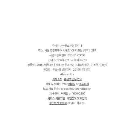
주식회사 아웃스탠딩 컴퍼니
주소 : 서울 영등포구 여의대로 108 파크원 (타워1) 28F
사업자등록번호 : 836-81-00086
인터넷신문등록번호 : 서울 아03778
등록일 : 2015년 6월4일 | 제호 : 아웃스탠딩 | 대표/발행인 : 김동환, 류호성
편집인 : 류호성 | 발행일자 : 2015년 1월17일
About Us
기자소개
|
콘텐츠 인용 안내
결제 및 서비스 문의 :
이메일
or
문의하기
보도 자료 전송 :
p
r
e
s
s
@
o
u
t
s
t
a
n
d
i
n
g
.
k
r
기사 문의 :
이메일
or 1600-2895
서비스 이용약관
|
개인정보 보호정책
청소년 보호정책
(책임자: 박주현)