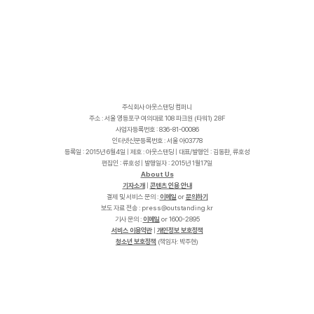
주식회사 아웃스탠딩 컴퍼니
주소 : 서울 영등포구 여의대로 108 파크원 (타워1) 28F
사업자등록번호 : 836-81-00086
인터넷신문등록번호 : 서울 아03778
등록일 : 2015년 6월4일 | 제호 : 아웃스탠딩 | 대표/발행인 : 김동환, 류호성
편집인 : 류호성 | 발행일자 : 2015년 1월17일
About Us
기자소개
|
콘텐츠 인용 안내
결제 및 서비스 문의 :
이메일
or
문의하기
보도 자료 전송 :
p
r
e
s
s
@
o
u
t
s
t
a
n
d
i
n
g
.
k
r
기사 문의 :
이메일
or 1600-2895
서비스 이용약관
|
개인정보 보호정책
청소년 보호정책
(책임자: 박주현)