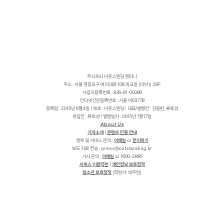
주식회사 아웃스탠딩 컴퍼니
주소 : 서울 영등포구 여의대로 108 파크원 (타워1) 28F
사업자등록번호 : 836-81-00086
인터넷신문등록번호 : 서울 아03778
등록일 : 2015년 6월4일 | 제호 : 아웃스탠딩 | 대표/발행인 : 김동환, 류호성
편집인 : 류호성 | 발행일자 : 2015년 1월17일
About Us
기자소개
|
콘텐츠 인용 안내
결제 및 서비스 문의 :
이메일
or
문의하기
보도 자료 전송 :
p
r
e
s
s
@
o
u
t
s
t
a
n
d
i
n
g
.
k
r
기사 문의 :
이메일
or 1600-2895
서비스 이용약관
|
개인정보 보호정책
청소년 보호정책
(책임자: 박주현)