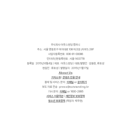
주식회사 아웃스탠딩 컴퍼니
주소 : 서울 영등포구 여의대로 108 파크원 (타워1) 28F
사업자등록번호 : 836-81-00086
인터넷신문등록번호 : 서울 아03778
등록일 : 2015년 6월4일 | 제호 : 아웃스탠딩 | 대표/발행인 : 김동환, 류호성
편집인 : 류호성 | 발행일자 : 2015년 1월17일
About Us
기자소개
|
콘텐츠 인용 안내
결제 및 서비스 문의 :
이메일
or
문의하기
보도 자료 전송 :
p
r
e
s
s
@
o
u
t
s
t
a
n
d
i
n
g
.
k
r
기사 문의 :
이메일
or 1600-2895
서비스 이용약관
|
개인정보 보호정책
청소년 보호정책
(책임자: 박주현)