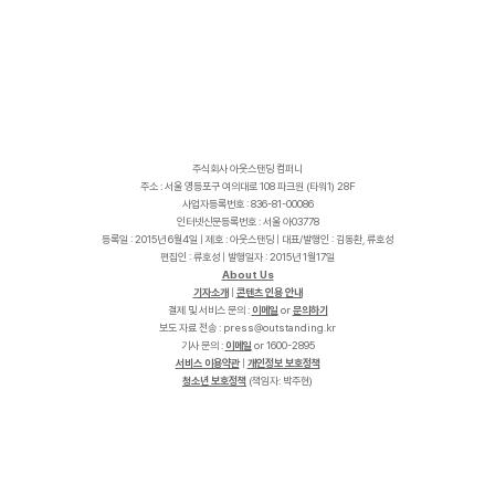
주식회사 아웃스탠딩 컴퍼니
주소 : 서울 영등포구 여의대로 108 파크원 (타워1) 28F
사업자등록번호 : 836-81-00086
인터넷신문등록번호 : 서울 아03778
등록일 : 2015년 6월4일 | 제호 : 아웃스탠딩 | 대표/발행인 : 김동환, 류호성
편집인 : 류호성 | 발행일자 : 2015년 1월17일
About Us
기자소개
|
콘텐츠 인용 안내
결제 및 서비스 문의 :
이메일
or
문의하기
보도 자료 전송 :
p
r
e
s
s
@
o
u
t
s
t
a
n
d
i
n
g
.
k
r
기사 문의 :
이메일
or 1600-2895
서비스 이용약관
|
개인정보 보호정책
청소년 보호정책
(책임자: 박주현)