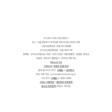
주식회사 아웃스탠딩 컴퍼니
주소 : 서울 영등포구 여의대로 108 파크원 (타워1) 28F
사업자등록번호 : 836-81-00086
인터넷신문등록번호 : 서울 아03778
등록일 : 2015년 6월4일 | 제호 : 아웃스탠딩 | 대표/발행인 : 김동환, 류호성
편집인 : 류호성 | 발행일자 : 2015년 1월17일
About Us
기자소개
|
콘텐츠 인용 안내
결제 및 서비스 문의 :
이메일
or
문의하기
보도 자료 전송 :
p
r
e
s
s
@
o
u
t
s
t
a
n
d
i
n
g
.
k
r
기사 문의 :
이메일
or 1600-2895
서비스 이용약관
|
개인정보 보호정책
청소년 보호정책
(책임자: 박주현)