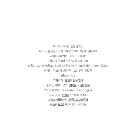
주식회사 아웃스탠딩 컴퍼니
주소 : 서울 영등포구 여의대로 108 파크원 (타워1) 28F
사업자등록번호 : 836-81-00086
인터넷신문등록번호 : 서울 아03778
등록일 : 2015년 6월4일 | 제호 : 아웃스탠딩 | 대표/발행인 : 김동환, 류호성
편집인 : 류호성 | 발행일자 : 2015년 1월17일
About Us
기자소개
|
콘텐츠 인용 안내
결제 및 서비스 문의 :
이메일
or
문의하기
보도 자료 전송 :
p
r
e
s
s
@
o
u
t
s
t
a
n
d
i
n
g
.
k
r
기사 문의 :
이메일
or 1600-2895
서비스 이용약관
|
개인정보 보호정책
청소년 보호정책
(책임자: 박주현)