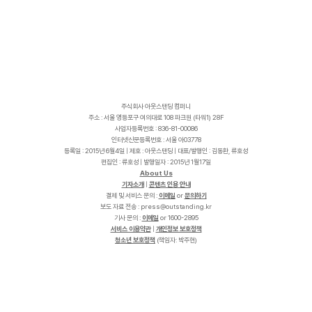
주식회사 아웃스탠딩 컴퍼니
주소 : 서울 영등포구 여의대로 108 파크원 (타워1) 28F
사업자등록번호 : 836-81-00086
인터넷신문등록번호 : 서울 아03778
등록일 : 2015년 6월4일 | 제호 : 아웃스탠딩 | 대표/발행인 : 김동환, 류호성
편집인 : 류호성 | 발행일자 : 2015년 1월17일
About Us
기자소개
|
콘텐츠 인용 안내
결제 및 서비스 문의 :
이메일
or
문의하기
보도 자료 전송 :
p
r
e
s
s
@
o
u
t
s
t
a
n
d
i
n
g
.
k
r
기사 문의 :
이메일
or 1600-2895
서비스 이용약관
|
개인정보 보호정책
청소년 보호정책
(책임자: 박주현)